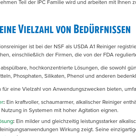
nehmen Teil der IPC Familie wird und arbeiten mit Ihnen
 eine Vielzahl von Bedürfnissen
onsreiniger ist bei der NSF als USDA A1 Reiniger registri
en, einschließlich der Firmen, die von der FDA regulier
i abspülbare, hochkonzentrierte Lösungen, die sowohl gün
itteln, Phosphaten, Silikaten, Phenol und anderen bedenk
en für eine Vielzahl von Anwendungszwecken bieten, umf
er
:
Ein kraftvoller, schaumarmer, alkalischer Reiniger enth
die Nutzung in Systemen mit hoher Agitation eignen.
lösung
:
Ein milder und gleichzeitig leistungsstarker alkali
n Reinigungsanwendungen Wirkung zeigt. Seine einzigartige 