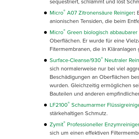
sequestriert, schlämmt und löst Schm
®
Micro
A07 Zitronensäure Reiniger
:
E
anionischen Tensiden, die beim Entf
®
Micro
Green biologisch abbaubarer 
Oberflächen. Er wurde für eine Vielz
Fitermembranen, die in Kläranlagen 
®
Surface-Cleanse/930
Neutraler Rein
sich normalerweise nur bei viel agg
Beschädigungen an Oberflächen besei
wurden. Gleichzeitig ermöglichen se
Bauteilen und anderen empfindlichen
®
LF2100
Schaumarmer Flüssigreinig
stärkehaltigen Schmutz.
®
Zymit
Professioneller Enzymreinige
sich um einen effektiven Filtermemb