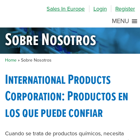
Skip
Skip
Site
Sales In Europe
Login
Register
to
to
map
Content
navigation
MENU
Sobre Nosotros
Home
»
Sobre Nosotros
International Products
Corporation: Productos en
los que puede confiar
Cuando se trata de productos químicos, necesita