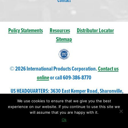
Contact
Policy Statements
Resources
Distributor Locator
Sitemap
© 2026 International Products Corporation.
Contact us
online
or call 609-
386
-8770
US HEADQUARTERS: 3630 East Kemper Road, Sharonville,
Ohio 45241 USA
We use cookies to ensure that we give you the best
experience on our website. If you continue to use this site we
will assume that you are happy with it.
Ok