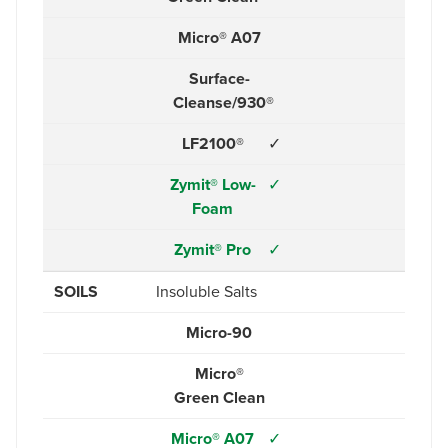
Micro® A07
Surface-
Cleanse/930®
LF2100®
✓
Zymit® Low-
✓
Foam
Zymit® Pro
✓
SOILS
Insoluble Salts
Micro-90
Micro®
Green Clean
Micro® A07
✓