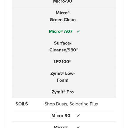
Micro-90
Micro®
Green Clean
Micro® A07
✓
Surface-
Cleanse/930®
LF2100®
Zymit® Low-
Foam
Zymit® Pro
SOILS
Shop Dusts, Soldering Flux
Micro-90
✓
Micro®
✓