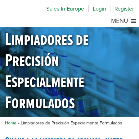
Skip
Skip
Site
Sales In Europe
Login
Register
to
to
map
Content
navigation
MENU
Limpiadores de
Precisión
Especialmente
Formulados
Home
»
Limpiadores de Precisión Especialmente Formulados