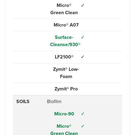
Micro®
✓
Green Clean
Micro® A07
Surface-
✓
Cleanse/930®
LF2100®
✓
Zymit® Low-
Foam
Zymit® Pro
SOILS
Biofilm
Micro-90
✓
Micro®
✓
Green Clean