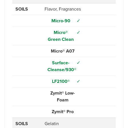
SOILS
Flavor, Fragrances
Micro-90
✓
Micro®
✓
Green Clean
Micro® A07
Surface-
✓
Cleanse/930®
LF2100®
✓
Zymit® Low-
Foam
Zymit® Pro
SOILS
Gelatin