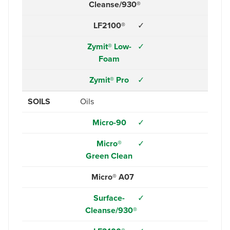
Cleanse/930®
LF2100®
✓
Zymit® Low-
✓
Foam
Zymit® Pro
✓
SOILS
Oils
Micro-90
✓
Micro®
✓
Green Clean
Micro® A07
Surface-
✓
Cleanse/930®