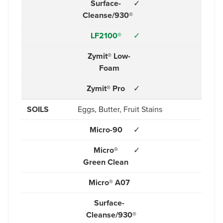
Surface-
✓
Cleanse/930®
LF2100®
✓
Zymit® Low-
Foam
Zymit® Pro
✓
SOILS
Eggs, Butter, Fruit Stains
Micro-90
✓
Micro®
✓
Green Clean
Micro® A07
Surface-
Cleanse/930®