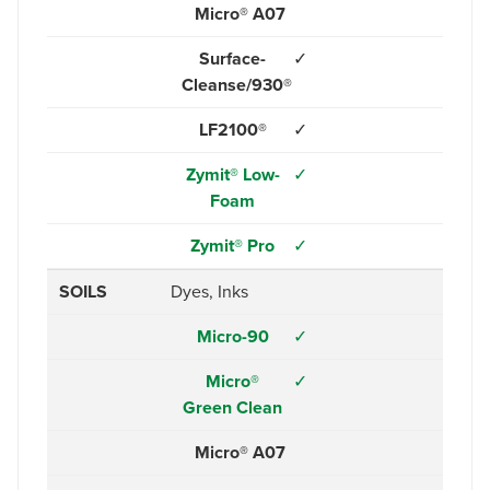
Micro® A07
Surface-
✓
Cleanse/930®
LF2100®
✓
Zymit® Low-
✓
Foam
Zymit® Pro
✓
SOILS
Dyes, Inks
Micro-90
✓
Micro®
✓
Green Clean
Micro® A07