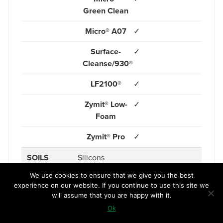
Green Clean
Micro® A07
✓
Surface-
✓
Cleanse/930®
LF2100®
✓
Zymit® Low-
✓
Foam
Zymit® Pro
✓
SOILS
Silicons
We use cookies to ensure that we give you the best
Micro-90
✓
experience on our website. If you continue to use this site we
will assume that you are happy with it.
Micro®
✓
Ok
Green Clean