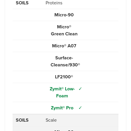
SOILS
Proteins
Micro-90
Micro®
Green Clean
Micro® A07
Surface-
Cleanse/930®
LF2100®
Zymit® Low-
✓
Foam
Zymit® Pro
✓
SOILS
Scale